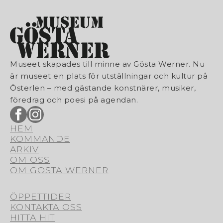
Museet skapades till minne av Gösta Werner. Nu
är museet en plats för utställningar och kultur på
Österlen – med gästande konstnärer, musiker,
föredrag och poesi på agendan.
HEM
KOMMANDE
ARKIV
OM OSS
OM GÖSTA WERNER
ÖPPETTIDER
KONTAKTA OSS
HITTA HIT