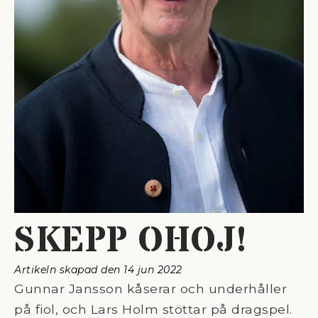
SKEPP OHOJ!
Artikeln skapad den 
14 jun 2022
Gunnar Jansson kåserar och underhåller
på fiol, och Lars Holm stöttar på dragspel.