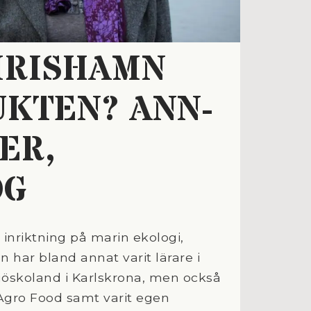
MRISHAMN
KTEN? ANN-
ER,
OG
nriktning på marin ekologi,
n har bland annat varit lärare i
sjöskoland i Karlskrona, men också
Agro Food samt varit egen