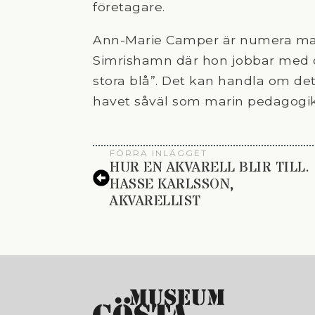
företagare.
Ann-Marie Camper är numera mar
Simrishamn där hon jobbar med ol
stora blå”. Det kan handla om det
havet såväl som marin pedagogik 
FÖRRA INLÄGGET
HUR EN AKVARELL BLIR TILL.
HASSE KARLSSON,
AKVARELLIST