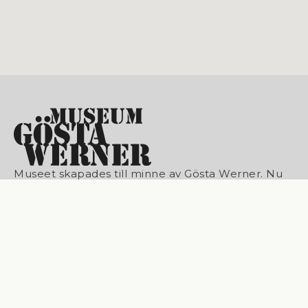
Museet skapades till minne av Gösta Werner. Nu
är museet en plats för utställningar och kultur på
Österlen – med gästande konstnärer, musiker,
föredrag och poesi på agendan.
HEM
KOMMANDE
ARKIV
OM OSS