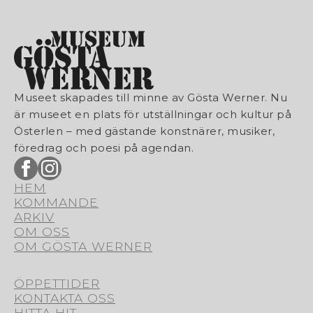
Museet skapades till minne av Gösta Werner. Nu
är museet en plats för utställningar och kultur på
Österlen – med gästande konstnärer, musiker,
föredrag och poesi på agendan.
HEM
KOMMANDE
ARKIV
OM OSS
OM GÖSTA WERNER
ÖPPETTIDER
KONTAKTA OSS
HITTA HIT