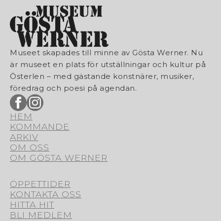
Museet skapades till minne av Gösta Werner. Nu
är museet en plats för utställningar och kultur på
Österlen – med gästande konstnärer, musiker,
föredrag och poesi på agendan.
HEM
KOMMANDE
ARKIV
OM OSS
OM GÖSTA WERNER
ÖPPETTIDER
KONTAKTA OSS
HITTA HIT
BLI MEDLEM