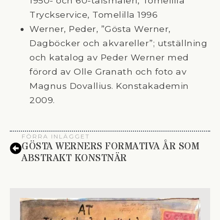
1950- och 60-talsmåleri, Tomelilla
Tryckservice, Tomelilla 1996
Werner, Peder, ”Gösta Werner,
Dagböcker och akvareller”; utställning
och katalog av Peder Werner med
förord av Olle Granath och foto av
Magnus Dovallius. Konstakademin
2009.
FÖRRA INLÄGGET
GÖSTA WERNERS FORMATIVA ÅR SOM
ABSTRAKT KONSTNÄR