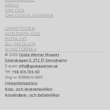
ARKIV
OM OSS
OM GÖSTA WERNER
ÖPPETTIDER
KONTAKTA OSS
HITTA HIT
BLI MEDLEM
NYHETSBREV
© 2025
Gösta Werner Museet
Strandvägen 5, 272 31 Simrishamn
E-post:
info@gostawerner.se
Tel:
+46 414 104 40
Org nr:
838800-5657
Integritetspolicy
Köp- och leveransvillkor
Användare- och betalvillkor