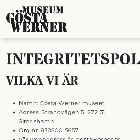
INTEGRITETSPOL
VILKA VI ÄR
Namn: Gösta Werner museet
Adress: Strandvägen 5, 272 31
Simrishamn
Org nr: 838800-5657
Vår webbadress är:
gostawerner.se