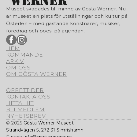
Museet skapades till minne av Gösta Werner. Nu
är museet en plats för utställningar och kultur på
Österlen – med gästande konstnärer, musiker,
föredrag och poesi på agendan.
HEM
KOMMANDE
ARKIV
OM OSS
OM GÖSTA WERNER
ÖPPETTIDER
KONTAKTA OSS
HITTA HIT
BLI MEDLEM
NYHETSBREV
© 2025
Gösta Werner Museet
Strandvägen 5, 272 31 Simrishamn
E-post:
info@gostawerner.se