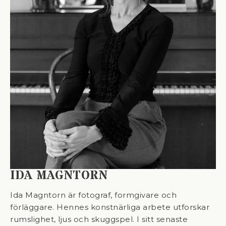
IDA MAGNTORN
Ida Magntorn är fotograf, formgivare och
förläggare. Hennes konstnärliga arbete utforskar
rumslighet, ljus och skuggspel. I sitt senaste