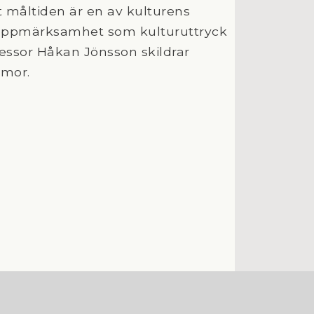
t måltiden är en av kulturens
 uppmärksamhet som kulturuttryck
ofessor Håkan Jönsson skildrar
umor.