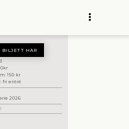
 BILJETT HÄR
:
00
kr
m: 150 kr
 fri entré
erie 2026
g