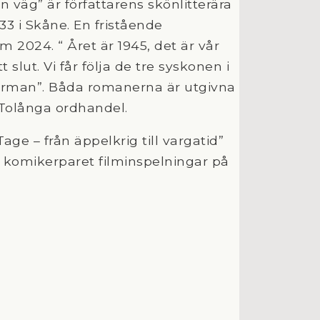
väg” är författarens skönlitterära
33 i Skåne. En fristående
m 2024. “ Året är 1945, det är vår
 slut. Vi får följa de tre syskonen i
erman”. Båda romanerna är utgivna
 Tolånga ordhandel.
age – från äppelkrig till vargatid”
komikerparet filminspelningar på