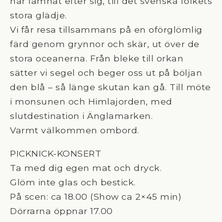
har lämnat efter sig, till det svenska folkets
stora glädje.
Vi får resa tillsammans på en oförglömlig
färd genom grynnor och skär, ut över de
stora oceanerna. Från bleke till orkan
sätter vi segel och beger oss ut på böljan
den blå – så länge skutan kan gå. Till möte
i monsunen och Himlajorden, med
slutdestination i Änglamarken.
Varmt välkommen ombord.
PICKNICK-KONSERT
Ta med dig egen mat och dryck.
Glöm inte glas och bestick.
På scen: ca 18.00 (Show ca 2×45 min)
Dörrarna öppnar 17.00