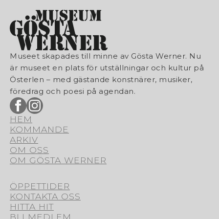
Museet skapades till minne av Gösta Werner. Nu
är museet en plats för utställningar och kultur på
Österlen – med gästande konstnärer, musiker,
föredrag och poesi på agendan.
HEM
KOMMANDE
ARKIV
OM OSS
OM GÖSTA WERNER
ÖPPETTIDER
KONTAKTA OSS
HITTA HIT
BLI MEDLEM