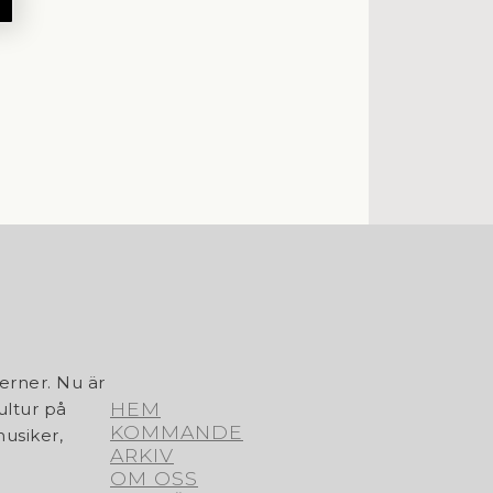
erner. Nu är
HEM
ultur på
KOMMANDE
usiker,
ARKIV
OM OSS