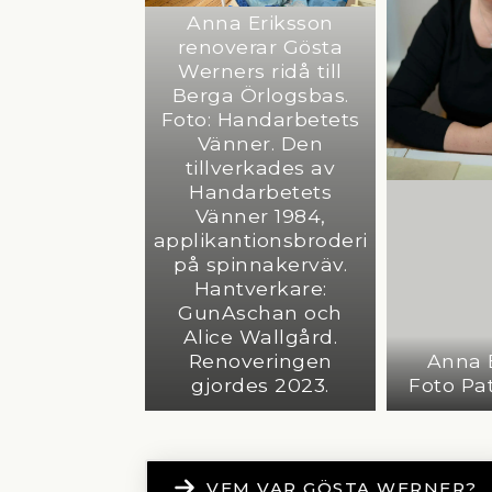
Anna Eriksson
renoverar Gösta
Werners ridå till
Berga Örlogsbas.
Foto: Handarbetets
Vänner. Den
tillverkades av
Handarbetets
Vänner 1984,
applikantionsbroderi
på spinnakerväv.
Hantverkare:
GunAschan och
Alice Wallgård.
Renoveringen
Anna E
gjordes 2023.
Foto Pat
VEM VAR GÖSTA WERNER?