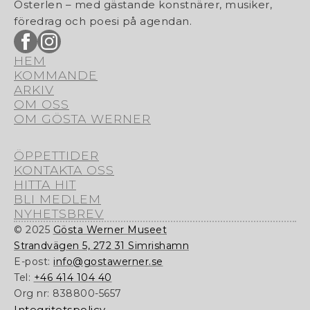
Österlen – med gästande konstnärer, musiker,
föredrag och poesi på agendan.
HEM
KOMMANDE
ARKIV
OM OSS
OM GÖSTA WERNER
ÖPPETTIDER
KONTAKTA OSS
HITTA HIT
BLI MEDLEM
NYHETSBREV
© 2025
Gösta Werner Museet
Strandvägen 5, 272 31 Simrishamn
E-post:
info@gostawerner.se
Tel:
+46 414 104 40
Org nr:
838800-5657
Integritetspolicy