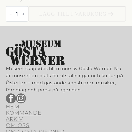
Medlem
2026
LÄGG TILL I VARUKORG
mängd
Museet skapades till minne av Gösta Werner. Nu
är museet en plats för utställningar och kultur på
Österlen – med gästande konstnärer, musiker,
föredrag och poesi på agendan.
HEM
KOMMANDE
ARKIV
OM OSS
OM GÖSTA WERNER