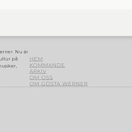
erner. Nu är
HEM
ultur på
KOMMANDE
usiker,
ARKIV
OM OSS
OM GÖSTA WERNER