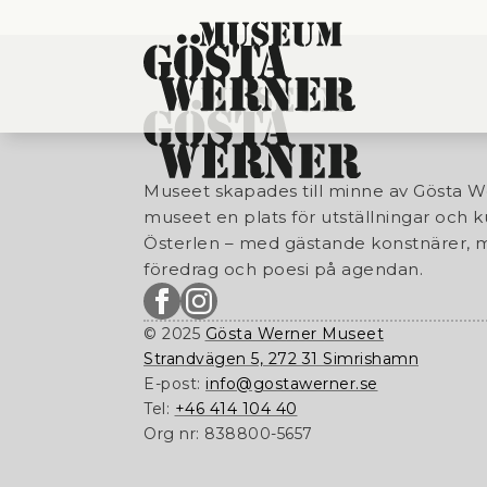
Museet skapades till minne av Gösta W
museet en plats för utställningar och k
Österlen – med gästande konstnärer, m
föredrag och poesi på agendan.
© 2025
Gösta Werner Museet
Strandvägen 5, 272 31 Simrishamn
E-post:
info@gostawerner.se
Tel:
+46 414 104 40
Org nr:
838800-5657