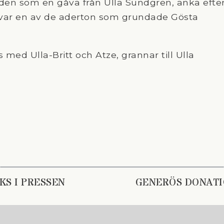
 den som en gåva från Ulla Sundgren, änka efte
r var en av de aderton som grundade Gösta
med Ulla-Britt och Atze, grannar till Ulla
KS I PRESSEN
GENERÖS DONATI