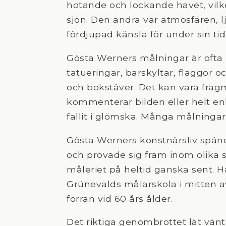
hotande och lockande havet, vilk
sjön. Den andra var atmosfären, 
fördjupad känsla för under sin t
Gösta Werners målningar är oft
tatueringar, barskyltar, flaggor o
och bokstäver. Det kan vara fr
kommenterar bilden eller helt enk
fallit i glömska. Många målninga
Gösta Werners konstnärsliv spänd
och provade sig fram inom olika st
måleriet på heltid ganska sent. H
Grünevalds målarskola i mitten av 
förrän vid 60 års ålder.
Det riktiga genombrottet lät vänta