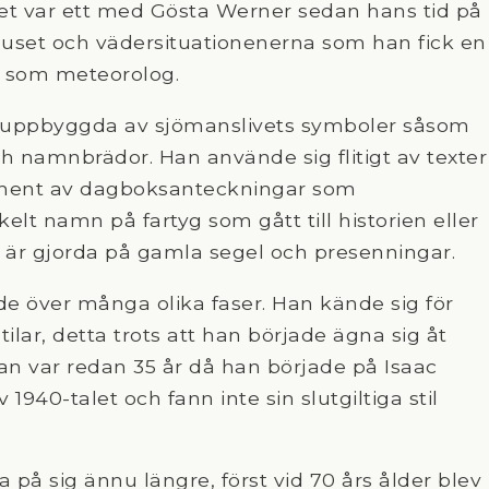
et var ett med Gösta Werner sedan hans tid på
ljuset och vädersituationenerna som han fick en
id som meteorolog.
a uppbyggda av sjömanslivets symboler såsom
ch namnbrädor. Han använde sig flitigt av texter
agment av dagboksanteckningar som
elt namn på fartyg som gått till historien eller
r är gjorda på gamla segel och presenningar.
e över många olika faser. Han kände sig för
ilar, detta trots att han började ägna sig åt
an var redan 35 år då han började på Isaac
1940-talet och fann inte sin slutgiltiga stil
 på sig ännu längre, först vid 70 års ålder blev