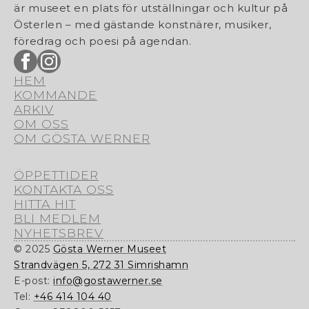
är museet en plats för utställningar och kultur på
Österlen – med gästande konstnärer, musiker,
föredrag och poesi på agendan.
HEM
KOMMANDE
ARKIV
OM OSS
OM GÖSTA WERNER
ÖPPETTIDER
KONTAKTA OSS
HITTA HIT
BLI MEDLEM
NYHETSBREV
© 2025
Gösta Werner Museet
Strandvägen 5, 272 31 Simrishamn
E-post:
info@gostawerner.se
Tel:
+46 414 104 40