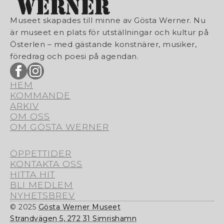
Museet skapades till minne av Gösta Werner. Nu
är museet en plats för utställningar och kultur på
Österlen – med gästande konstnärer, musiker,
föredrag och poesi på agendan.
HEM
KOMMANDE
ARKIV
OM OSS
OM GÖSTA WERNER
ÖPPETTIDER
KONTAKTA OSS
HITTA HIT
BLI MEDLEM
NYHETSBREV
© 2025
Gösta Werner Museet
Strandvägen 5, 272 31 Simrishamn