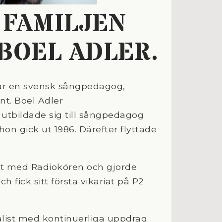
 FAMILJEN
BOEL ADLER.
 är en svensk sångpedagog,
nt. Boel Adler
utbildade sig till sångpedagog
n gick ut 1986. Därefter flyttade
kt med Radiokören och gjorde
ch fick sitt första vikariat på P2
alist med kontinuerliga uppdrag