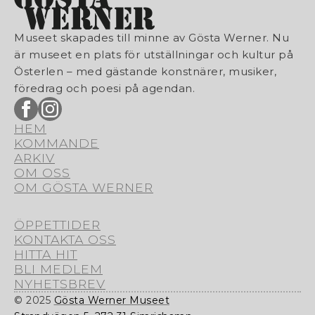
Museet skapades till minne av Gösta Werner. Nu
är museet en plats för utställningar och kultur på
Österlen – med gästande konstnärer, musiker,
föredrag och poesi på agendan.
HEM
KOMMANDE
ARKIV
OM OSS
OM GÖSTA WERNER
ÖPPETTIDER
KONTAKTA OSS
HITTA HIT
BLI MEDLEM
NYHETSBREV
© 2025
Gösta Werner Museet