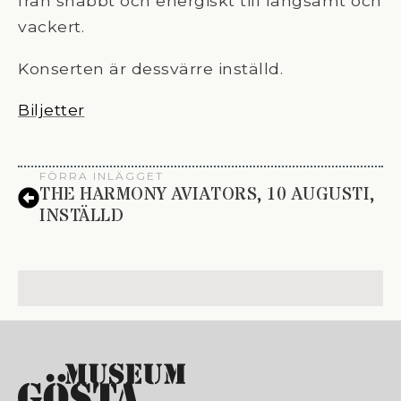
från snabbt och energiskt till långsamt och
vackert.
Konserten är dessvärre inställd.
Biljetter
FÖRRA INLÄGGET
THE HARMONY AVIATORS, 10 AUGUSTI,
INSTÄLLD