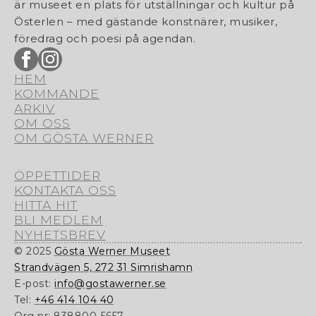
är museet en plats för utställningar och kultur på
Österlen – med gästande konstnärer, musiker,
föredrag och poesi på agendan.
HEM
KOMMANDE
ARKIV
OM OSS
OM GÖSTA WERNER
ÖPPETTIDER
KONTAKTA OSS
HITTA HIT
BLI MEDLEM
NYHETSBREV
© 2025
Gösta Werner Museet
Strandvägen 5, 272 31 Simrishamn
E-post:
info@gostawerner.se
Tel:
+46 414 104 40