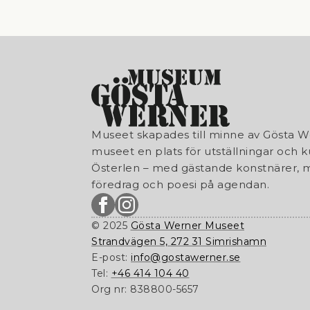
Museet skapades till minne av Gösta W
museet en plats för utställningar och k
Österlen – med gästande konstnärer, m
föredrag och poesi på agendan.
© 2025
Gösta Werner Museet
Strandvägen 5, 272 31 Simrishamn
E-post:
info@gostawerner.se
Tel:
+46 414 104 40
Org nr:
838800-5657