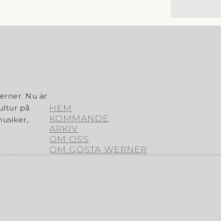
erner. Nu är
HEM
ultur på
KOMMANDE
usiker,
ARKIV
OM OSS
OM GÖSTA WERNER