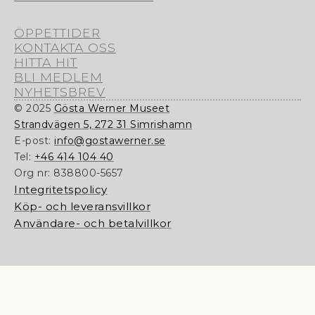
ÖPPETTIDER
KONTAKTA OSS
HITTA HIT
BLI MEDLEM
NYHETSBREV
© 2025
Gösta Werner Museet
Strandvägen 5, 272 31 Simrishamn
E-post:
info@gostawerner.se
Tel:
+46 414 104 40
Org nr:
838800-5657
Integritetspolicy
Köp- och leveransvillkor
Användare- och betalvillkor