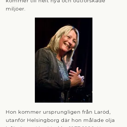
kommer till helt nya och outforskade
miljöer.
Hon kommer ursprungligen från Laröd,
utanför Helsingborg där hon målade olja