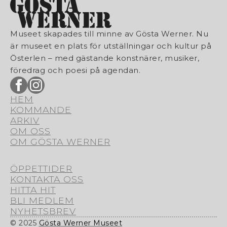
Museet skapades till minne av Gösta Werner. Nu
är museet en plats för utställningar och kultur på
Österlen – med gästande konstnärer, musiker,
föredrag och poesi på agendan.
HEM
KOMMANDE
ARKIV
OM OSS
OM GÖSTA WERNER
ÖPPETTIDER
KONTAKTA OSS
HITTA HIT
BLI MEDLEM
NYHETSBREV
© 2025
Gösta Werner Museet